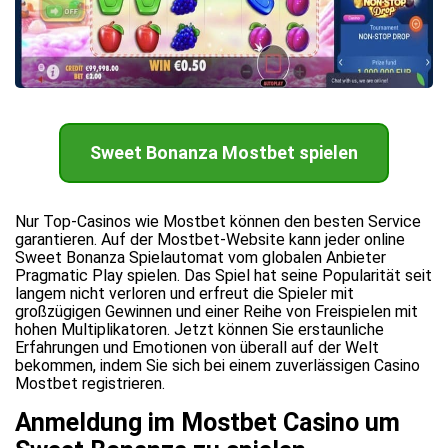
Sweet Bonanza Mostbet spielen
Nur Top-Casinos wie Mostbet können den besten Service
garantieren. Auf der Mostbet-Website kann jeder online
Sweet Bonanza Spielautomat vom globalen Anbieter
Pragmatic Play spielen. Das Spiel hat seine Popularität seit
langem nicht verloren und erfreut die Spieler mit
großzügigen Gewinnen und einer Reihe von Freispielen mit
hohen Multiplikatoren. Jetzt können Sie erstaunliche
Erfahrungen und Emotionen von überall auf der Welt
bekommen, indem Sie sich bei einem zuverlässigen Casino
Mostbet registrieren.
Anmeldung im Mostbet Casino um