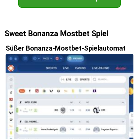
Sweet Bonanza Mostbet Spiel
Süßer Bonanza-Mostbet-Spielautomat