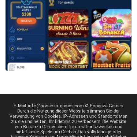
E-Mail:
info@bonanza-games.com
©
Bonanza Games
Durch die Nutzung dieser Website stimmen Sie der
Verwendung von Cookies, IP-Adressen und Standortdaten
zu, die uns helfen, Ihr Erlebnis zu verbessern. Die Website
von Bonanza Games dient Informationszwecken und
bietet keine Spiele um Geld an. Das vollständige oder