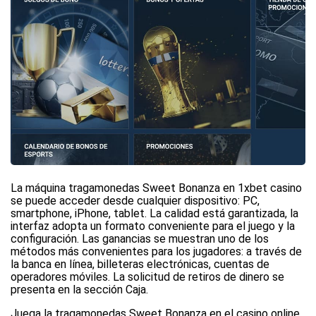
La máquina tragamonedas Sweet Bonanza en 1xbet casino
se puede acceder desde cualquier dispositivo: PC,
smartphone, iPhone, tablet. La calidad está garantizada, la
interfaz adopta un formato conveniente para el juego y la
configuración. Las ganancias se muestran uno de los
métodos más convenientes para los jugadores: a través de
la banca en línea, billeteras electrónicas, cuentas de
operadores móviles. La solicitud de retiros de dinero se
presenta en la sección Caja.
Juega la tragamonedas Sweet Bonanza en el casino online