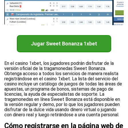
Jugar Sweet Bonanza 1xbet
En el casino 1xbet, los jugadores podrán disfrutar de la
versión oficial de la tragamonedas Sweet Bonanza.
Obtenga acceso a todos los servicios de manera realista
registrándose en el casino 1xbet. La lista del servicio del
casino incluye un catálogo de juegos de todas las áreas de
apuestas, un programa de bonos, sistemas de pago de
licencias, la ayuda de especialistas de soporte. La
tragamonedas en línea Sweet Bonanza está disponible en
la versión regular y demo, por lo que los jugadores pueden
disfrutar de la dulce vida usando dinero virtual o jugando
con dinero real y luego retirándose a una cuenta personal.
Cómo registrarse en la página web de