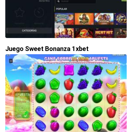
Juego Sweet Bonanza 1хbet