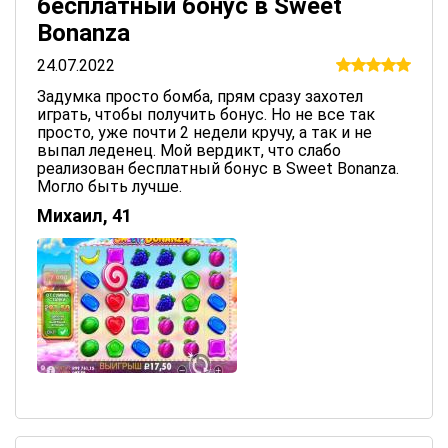
бесплатный бонус в Sweet
Bonanza
24.07.2022
Задумка просто бомба, прям сразу захотел
играть, чтобы получить бонус. Но не все так
просто, уже почти 2 недели кручу, а так и не
выпал леденец. Мой вердикт, что слабо
реализован бесплатный бонус в Sweet Bonanza.
Могло быть лучше.
Михаил, 41