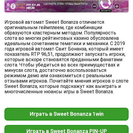
Игровой автомат Sweet Bonanza отличается
оригинальным геймплеем, где комбинации
образуются кластерным методом. Популярность
слота во многих рейтинговых казино обусловлена
идеальным сочетанием тематики и механики. С 2019
года игровой автомат Свит Бонанза, который имеет
показатель RTP 96,51, продолжают запускать игроки,
которые вскоре становятся преданными фанатами
слота. Чтобы убедиться во всех преимуществах и
минусах слота, достаточно воспользоваться
режимом демо или ознакомиться с реальными
отзывами игроков. Почитайте мнения игроков о слоте
Sweet Bonanza, которые подскажут как выиграть и
многочисленные нюансы игры в Sweet Bonanza.
Играть в Sweet Bonanza 1win
Играть в Sweet Bonanza PIN-UP