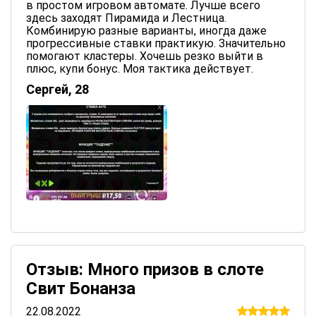
в простом игровом автомате. Лучше всего
здесь заходят Пирамида и Лестница.
Комбинирую разные варианты, иногда даже
прогрессивные ставки практикую. Значительно
помогают кластеры. Хочешь резко выйти в
плюс, купи бонус. Моя тактика действует.
Сергей, 28
Отзыв: Много призов в слоте
Свит Бонанза
22.08.2022