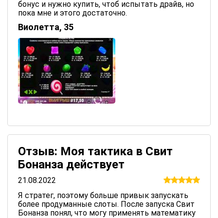
бонус и нужно купить, чтоб испытать драйв, но
пока мне и этого достаточно.
Виолетта, 35
Отзыв: Моя тактика в Свит
Бонанза действует
21.08.2022
Я стратег, поэтому больше привык запускать
более продуманные слоты. После запуска Свит
Бонанза понял, что могу применять математику