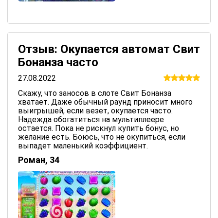
Отзыв: Окупается автомат Свит
Бонанза часто
27.08.2022
Скажу, что заносов в слоте Свит Бонанза
хватает. Даже обычный раунд приносит много
выигрышей, если везет, окупается часто.
Надежда обогатиться на мультиплеере
остается. Пока не рискнул купить бонус, но
желание есть. Боюсь, что не окупиться, если
выпадет маленький коэффициент.
Роман, 34