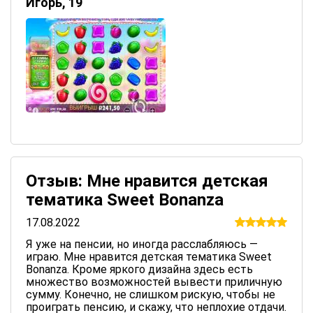
Игорь, 19
Отзыв: Мне нравится детская
тематика Sweet Bonanza
17.08.2022
Я уже на пенсии, но иногда расслабляюсь —
играю. Мне нравится детская тематика Sweet
Bonanza. Кроме яркого дизайна здесь есть
множество возможностей вывести приличную
сумму. Конечно, не слишком рискую, чтобы не
проиграть пенсию, и скажу, что неплохие отдачи.